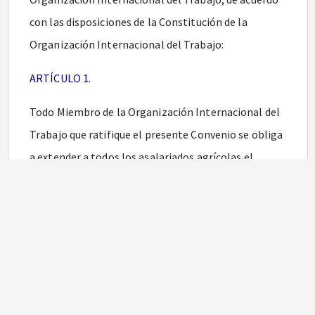
con las disposiciones de la Constitución de la
Organización Internacional del Trabajo:
ARTÍCULO 1.
Todo Miembro de la Organización Internacional del
Trabajo que ratifique el presente Convenio se obliga
a extender a todos los asalariados agrícolas el
beneficio de las leyes y reglamentos que tengan por
objeto indemnizar a las víctimas de accidentes
sobrevenidos a causa del trabajo o durante la
ejecución del mismo.
ARTÍCULO 2.