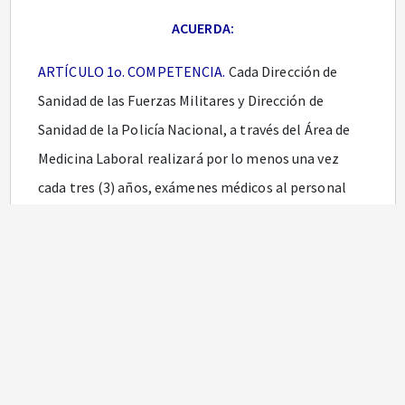
ACUERDA:
ARTÍCULO 1o. COMPETENCIA.
Cada Dirección de
Sanidad de las Fuerzas Militares y Dirección de
Sanidad de la Policía Nacional, a través del Área de
Medicina Laboral realizará por lo menos una vez
cada tres (3) años, exámenes médicos al personal
pensionado por invalidez, contados a partir de la
ejecutoria del acto administrativo que otorga el
derecho, de acuerdo con el artículo 10 del Decreto
número 1796 de 2000 o las normas que lo
modifiquen, adicionen o regulen, conforme a la
información suministrada por Prestaciones Sociales
del Ministerio de Defensa Nacional y de la Policía