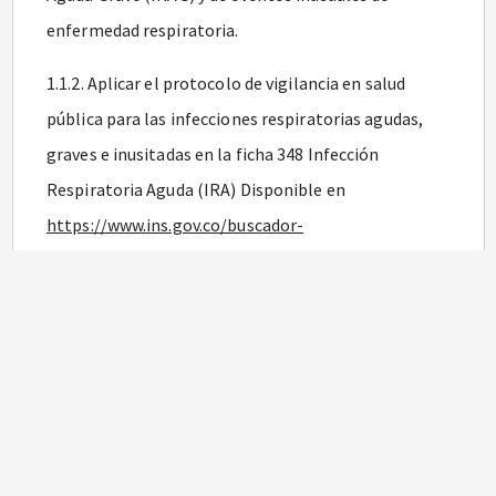
enfermedad respiratoria.
1.1.2. Aplicar el protocolo de vigilancia en salud
pública para las infecciones respiratorias agudas,
graves e inusitadas en la ficha 348 Infección
Respiratoria Aguda (IRA) Disponible en
https://www.ins.gov.co/buscador-
eventos/Lineamientos/PRO%20IRA.pdf
. Durante la
fase de detección de circulación se realizará
vigilancia de los casos de IRA por nuevo virus en la
ficha 346. Si llegare a identificarse casos
confirmados por laboratorio debidos al nuevo
coronavirus (2019-nCoV), estos deberán reportarse a
través de dicha ficha epidemiológica y utilizando el