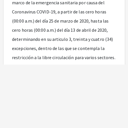
marco de la emergencia sanitaria por causa del
Coronavirus COVID-19, a partir de las cero horas
(00:00 a.m.) del día 25 de marzo de 2020, hasta las
cero horas (00:00 a.m.) del día 13 de abril de 2020,
determinando en su articulo 3, treinta y cuatro (34)
excepciones, dentro de las que se contempla la
restricción a la libre circulación para varios sectores.
Por otra parte, el Gobierno Nacional expidió el
Decreto
531
de 2020 extendiendo el aislamiento
preventivo obligatorio hasta el 26 de abril a las 11:59
p.m.
Adicional mente, el Ministerio del Trabajo, expidió la
circular externa
017
de 2020 acerca de "Lineamientos
mínimos a implementar de promoción y prevención