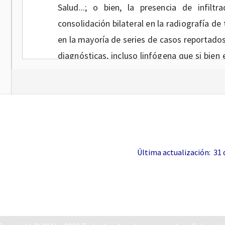
Salud...; o bien, la presencia de infilt
consolidación bilateral en la radiografía d
en la mayoría de series de casos reportados
diagnósticas, incluso linfógena que si bien
hallazgo suficientemente sensible en en
consenso, versión marzo 2020.
Que señala el consenso que “Si bien, en 
detección de anticuerpos para COVID 19 no
introducidas en varias regiones del país y
Última actualización: 31 de
de resaltar e indicar que no son pruebas co
corroborada con el estándar de oro dispo
versión marzo 2020.
1.5. Que el Instituto de Evaluación Tecnoló