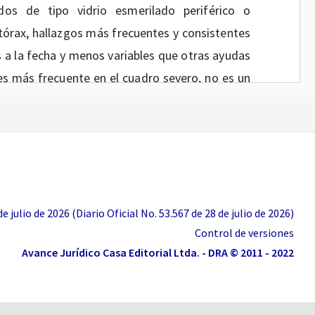
rados de tipo vidrio esmerilado periférico o
e tórax, hallazgos más frecuentes y consistentes
 a la fecha y menos variables que otras ayudas
 es más frecuente en el cuadro severo, no es un
fermedad aguda." Página 19 de documento de
el momento las pruebas rápidas o pruebas de
 están disponibles, se prevé que pronto serán
 podrían usarse como tamizaje. Sin embargo, es
 julio de 2026 (Diario Oficial No. 53.567 de 28 de julio de 2026)
nfirmatorias por lo que su positividad debe ser
Control de versiones
nible." Página 21 de documento de consenso,
Avance Jurídico Casa Editorial Ltda. - DRA © 2011 - 2022
gica en Salud (IETS) realizó una revisión rápida