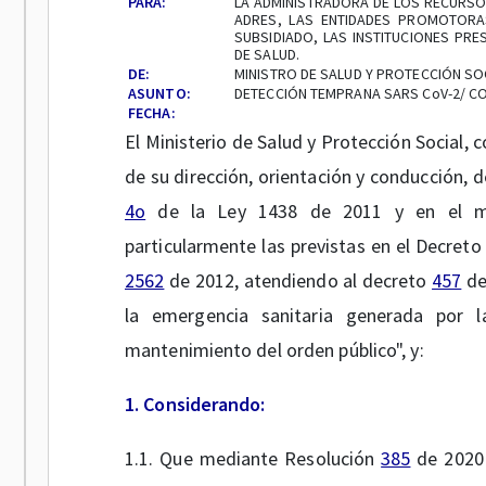
PARA:
LA ADMINISTRADORA DE LOS RECURSOS
ADRES, LAS ENTIDADES PROMOTORA
SUBSIDIADO, LAS INSTITUCIONES PRE
DE SALUD.
DE:
MINISTRO DE SALUD Y PROTECCIÓN SO
ASUNTO:
DETECCIÓN TEMPRANA SARS CoV-2/ CO
FECHA:
El Ministerio de Salud y Protección Social,
de su dirección, orientación y conducción, 
4o
de la Ley 1438 de 2011 y en el ma
particularmente las previstas en el Decreto
2562
de 2012, atendiendo al decreto
457
de
la emergencia sanitaria generada por 
mantenimiento del orden público", y:
1. Considerando:
1.1. Que mediante Resolución
385
de 2020 