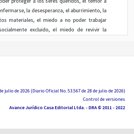
oder proteger a los seres queridos, el temor a
enfermarse, la desesperanza, el aburrimiento, la
tos materiales, el miedo a no poder trabajar
ocialmente excluido, el miedo de revivir la
nsomnio, el aumento de la ansiedad y angustia
en la percepción de seguridad, la irritabilidad,
o en uso de servicios médicos, elaboración de
dos entre otros, son emociones, sentimientos o
o favorecer comportamientos de riesgo como
coactivas, aislamiento, conflictos familiares e
 julio de 2026 (Diario Oficial No. 53.567 de 28 de julio de 2026)
Control de versiones
Avance Jurídico Casa Editorial Ltda. - DRA © 2011 - 2022
cios:
encia de otros desastres, los centros de salud