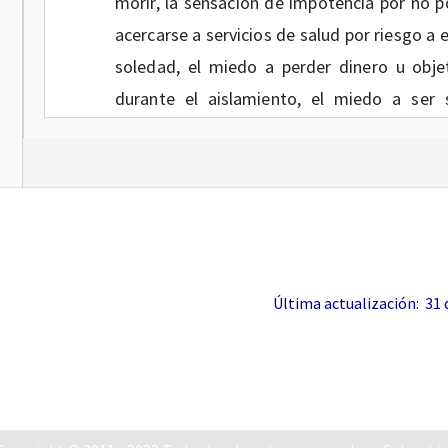
morir, la sensación de impotencia por no p
acercarse a servicios de salud por riesgo a 
soledad, el miedo a perder dinero u obje
durante el aislamiento, el miedo a ser s
experiencia de una enfermedad previa, el i
generada por la incertidumbre, la reducción 
el responsabilizar a terceros y el aument
duelos por las pérdidas de sus seres queri
conductas que pueden estar acompañadas 
uso de licor, tabaco u otras sustancias psi
Última actualización: 31 de
incluso violencia.
- Dificultades en la prestación de los servi
En medio de un brote de pandemia y a difer