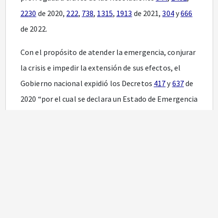
2230
de 2020,
222
,
738
,
1315
,
1913
de 2021,
304
y
666
de 2022.
Con el propósito de atender la emergencia, conjurar
la crisis e impedir la extensión de sus efectos, el
Gobierno nacional expidió los Decretos
417
y
637
de
2020 “por el cual se declara un Estado de Emergencia
Económica, Social y Ecológica en todo el territorio
Nacional”,
538
“por el cual se adoptan medidas en el
sector salud, para contener y mitigar la pandemia de
Covid-19 y garantizar la prestación de los servicios
de salud, en el marco del Estado de Emergencia
Económica, Social y Ecológica” y
800
de 2020 “por el
cual se adoptan medidas para el flujo de recursos en