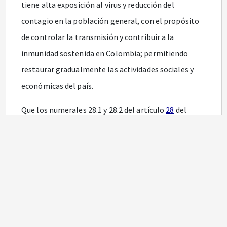
tiene alta exposición al virus y reducción del
contagio en la población general, con el propósito
de controlar la transmisión y contribuir a la
inmunidad sostenida en Colombia; permitiendo
restaurar gradualmente las actividades sociales y
económicas del país.
Que los numerales 28.1 y 28.2 del artículo
28
del
Decreto 109 de 2021, establecieron como requisito
para la aplicación de la vacuna que los prestadores
del servicio de salud que la apliquen cuenten con el
servicio de vacunación habilitado o autorizado
transitoriamente y que dispongan de un área
exclusiva para la vacunación.