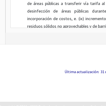
de áreas públicas a transferir vía tarifa a
desinfección de áreas públicas durante
incorporación de costos, e. (ix) increment
residuos sólidos no aprovechables y de barri
Por su parte, la Superintendencia de Servic
Externa N° 2020100000
0084
del 16 de ma
servicios públicos domiciliarios, infor
prestación de dichos servicios, ante la de
COVID -19.
Última actualización: 31 de
Por otra parte, se ha presentado la mate
eventos asociados a la variabilid
evapotranspiración. reducción de los nivele
disminución de la oferta hídrica para el 