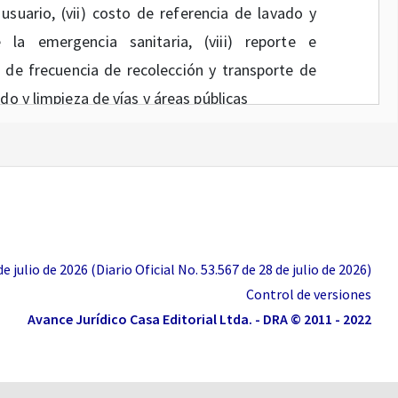
l usuario, (vii) costo de referencia de lavado y
 la emergencia sanitaria, (viii) reporte e
o de frecuencia de recolección y transporte de
do y limpieza de vías y áreas públicas
ios Públicos Domiciliarios expidió la Circular
rzo de 2020, dirigida a los prestadores de
mando medidas temporales para garantizar la
claratoria de emergencia sanitaria asociada al
 julio de 2026 (Diario Oficial No. 53.567 de 28 de julio de 2026)
Control de versiones
rialización individualizada o simultánea de
Avance Jurídico Casa Editorial Ltda. - DRA © 2011 - 2022
ad climática, aumento de fenómenos de
s y caudales de los ríos, generando con ello la
abastecimiento del sector de agua potable Lo