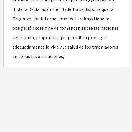
III de la Declaración de Filadelfia se dispone que la
Organización Internacional del Trabajo tiene la
obligación solemne de fomentar, entre las naciones
del mundo, programas que permitan proteger
adecuadamente la vida y la salud de los trabajadores
en todas las ocupaciones;
Teniendo en cuenta la Declaración de la OIT relativa
a los principios y derechos fundamentales en el
trabajo y su seguimiento, 1998;
Tomando nota de lo dispuesto en el Convenio sobre
seguridad y salud de los trabajadores, 1981 (núm.
155), la Recomendación sobre seguridad y salud de
los trabajadores, 1981 (núm. 164), y otros