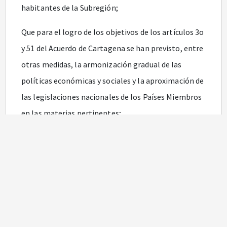
habitantes de la Subregión;
Que para el logro de los objetivos de los artículos 3o
y 51 del Acuerdo de Cartagena se han previsto, entre
otras medidas, la armonización gradual de las
políticas económicas y sociales y la aproximación de
las legislaciones nacionales de los Países Miembros
en las materias pertinentes;
Que el mejoramiento de la calidad de vida de los
habitantes de la Subregión está íntimamente
relacionado con la obtención de un trabajo decente;
Que uno de los elementos esenciales para alcanzar
el objetivo de un trabajo decente es garantizar la
protección de la seguridad y la salud en el trabajo;