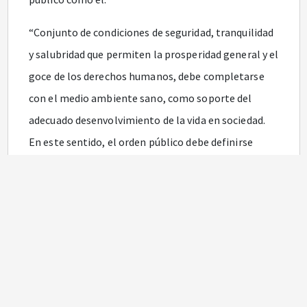
“Conjunto de condiciones de seguridad, tranquilidad
y salubridad que permiten la prosperidad general y el
goce de los derechos humanos, debe completarse
con el medio ambiente sano, como soporte del
adecuado desenvolvimiento de la vida en sociedad.
En este sentido, el orden público debe definirse
como las condiciones de seguridad, tranquilidad y de
sanidad medioambiental, necesarias para la
convivencia y la vigencia de los derechos
constitucionales, al amparo del principio de
dignidad humana”.
Que de conformidad con el artículo
296
de la
Constitución Política, para la conservación del