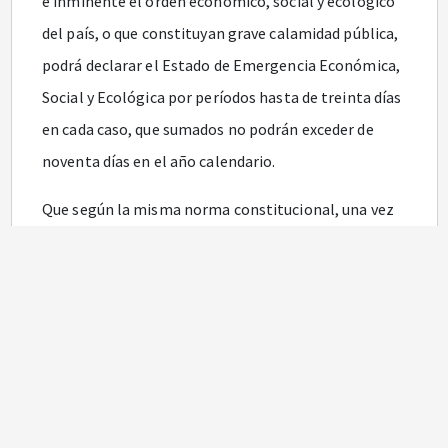
e inminente el orden económico, social y ecológico
del país, o que constituyan grave calamidad pública,
podrá declarar el Estado de Emergencia Económica,
Social y Ecológica por períodos hasta de treinta días
en cada caso, que sumados no podrán exceder de
noventa días en el año calendario.
Que según la misma norma constitucional, una vez
declarado el estado de emergencia, el presidente de
la República, con la firma de todos los ministros,
podrá dictar decretos con fuerza de ley destinados
exclusivamente a conjurar la crisis y a impedir la
extensión de sus efectos.
Que estos decretos deberán referirse a materias que