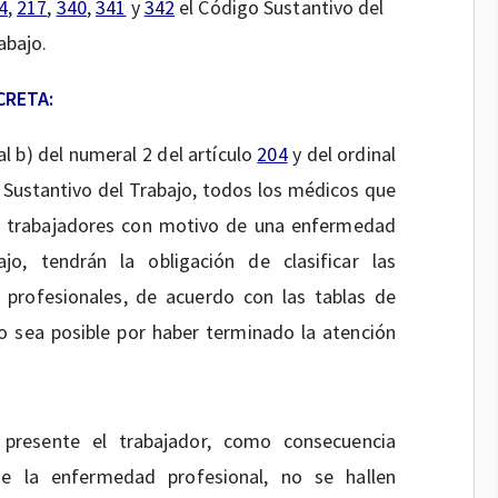
4
,
217
,
340
,
341
y
342
el Código Sustantivo del
abajo.
CRETA:
 b) del numeral 2 del artículo
204
y del ordinal
Sustantivo del Trabajo, todos los médicos que
os trabajadores con motivo de una enfermedad
o, tendrán la obligación de clasificar las
s profesionales, de acuerdo con las tablas de
lo sea posible por haber terminado la atención
presente el trabajador, como consecuencia
de la enfermedad profesional, no se hallen