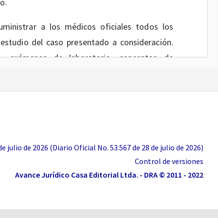
o.
ministrar a los médicos oficiales todos los
 estudio del caso presentado a consideración.
ía, exámenes de laboratorio, conceptos de
os no existan y los médicos industriales no
ecurrir, las empresas tendrán la obligación de
los consideren indispensables para la mayor
pto de acuerdo con las normas legales vigentes
 julio de 2026 (Diario Oficial No. 53.567 de 28 de julio de 2026)
ite alguna inconformidad. Fundamentada de
Control de versiones
 los Médicos Seccionales de Medicina e Higiene
Avance Jurídico Casa Editorial Ltda. - DRA © 2011 - 2022
dentro de los diez (10) días hábiles siguientes a
forme podrá interponer el recurso de reposición