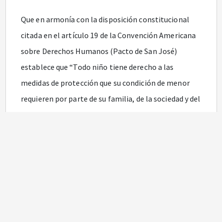
Que en armonía con la disposición constitucional
citada en el artículo 19 de la Convención Americana
sobre Derechos Humanos (Pacto de San José)
establece que “Todo niño tiene derecho a las
medidas de protección que su condición de menor
requieren por parte de su familia, de la sociedad y del
Estado”;
Que la Convención sobre los Derechos del Niño
dispone la obligación de los Estados de atender
primordialmente el interés superior del niño en
todas las medidas concernientes a los niños que
tomen las instituciones públicas o privadas de
bienestar social, los tribunales, las autoridades