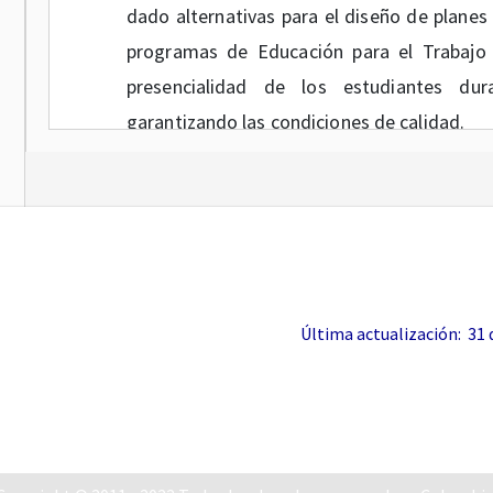
dado alternativas para el diseño de planes 
programas de Educación para el Trabajo 
presencialidad de los estudiantes dur
garantizando las condiciones de calidad.
- Mediante la
resolución 004193 del 19 
Nacional suspende los términos de trámites
de publicación de la resolución. Esta det
calificado, acreditación y los demás de
educación superior.
Última actualización: 31 de
- Mediante la
resolución 00
3963
del 18 d
Nacional establece la suspensión de térmi
administrativas sancionatorias en curso ad
Vigilancia.