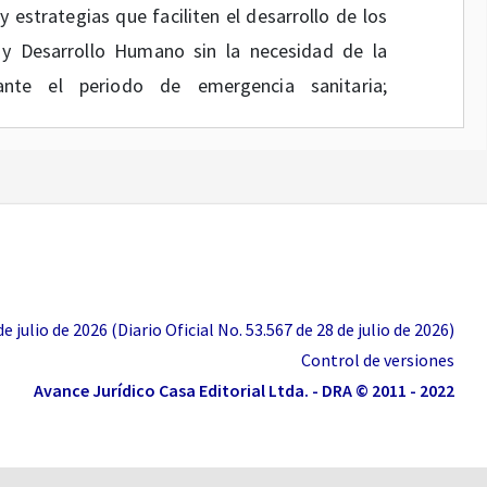
y estrategias que faciliten el desarrollo de los
y Desarrollo Humano sin la necesidad de la
ante el periodo de emergencia sanitaria;
de marzo de 2020
, el Ministerio de Educación
 administrativos de la entidad desde la fecha
erminación cobija a los trámites de registro
 trámites de aseguramiento de la calidad en
 julio de 2026 (Diario Oficial No. 53.567 de 28 de julio de 2026)
Control de versiones
e marzo de 2020
, el Ministerio de Educación
Avance Jurídico Casa Editorial Ltda. - DRA © 2011 - 2022
nos procesales, dentro de las investigaciones
elantadas por la Subdirección de Inspección y