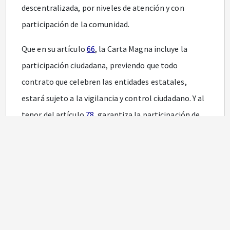
descentralizada, por niveles de atención y con
participación de la comunidad.
Que en su artículo
66
, la Carta Magna incluye la
participación ciudadana, previendo que todo
contrato que celebren las entidades estatales,
estará sujeto a la vigilancia y control ciudadano. Y al
tenor del artículo
78
, garantiza la participación de
las organizaciones de consumidores y usuarios en el
estudio de las disposiciones que le conciernen al
Estado; para gozar de este derecho las
organizaciones deben ser representativas y observar
procedimientos democráticos internos.
Que el numeral 11 del artículo 17 de la Ley 489 de