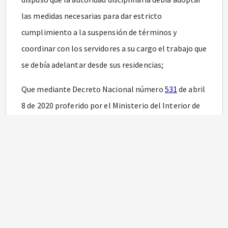
las medidas necesarias para dar estricto
cumplimiento a la suspensión de términos y
coordinar con los servidores a su cargo el trabajo que
se debía adelantar desde sus residencias;
Que mediante Decreto Nacional número
531
de abril
8 de 2020 proferido por el Ministerio del Interior de
Colombia, se dispuso ordenar el aislamiento
preventivo obligatorio de todas las personas
habitantes de la República de Colombia, a partir de
las cero horas (00:00 a. m.) del día 13 de abril de 2020
y hasta las cero horas (00:00 a. m.) del día 27 de abril
de 2020, en el marco de la emergencia sanitaria por
causa del Coronavirus COVID-19;