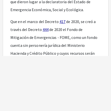
que dieron lugar a la declaratoria del Estado de
Emergencia Económica, Social y Ecológica.
Que en el marco del Decreto
417
de 2020, se creó a
través del Decreto
444
de 2020 el Fondo de
Mitigación de Emergencias - FOME, como un fondo
cuenta sin personería jurídica del Ministerio
Hacienda y Crédito Público y cuyos recursos serán
administrados por la Dirección General de Crédito
Público y Nacional de este Ministerio.
Que conforme lo dispuesto en el artículo
6o
del
Decreto 444 de 2020, el Ministerio Hacienda y Crédito
Público adelantará los trámites contractuales,
contables y presupuéstales y demás propios de la