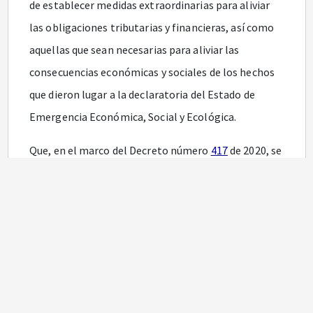
de establecer medidas extraordinarias para aliviar
las obligaciones tributarias y financieras, así como
aquellas que sean necesarias para aliviar las
consecuencias económicas y sociales de los hechos
que dieron lugar a la declaratoria del Estado de
Emergencia Económica, Social y Ecológica.
Que, en el marco del Decreto número
417
de 2020, se
creó a través del Decreto número
444
de 2020 el
Fondo de Mitigación de Emergencias (FOME), como
un fondo cuenta sin personería jurídica del
Ministerio Hacienda y Crédito Público y cuyos
recursos serán administrados por la Dirección
General de Crédito Público y Tesoro Nacional de este
Ministerio.