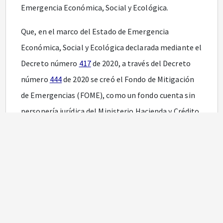
Emergencia Económica, Social y Ecológica.
Que, en el marco del Estado de Emergencia
Económica, Social y Ecológica declarada mediante el
Decreto número
417
de 2020, a través del Decreto
número
444
de 2020 se creó el Fondo de Mitigación
de Emergencias (FOME), como un fondo cuenta sin
personería jurídica del Ministerio Hacienda y Crédito
Público y cuyos recursos serán administrados por la
Dirección General de Crédito Público y Nacional de
este Ministerio.
Que conforme lo dispuesto en el artículo
6o
del
Decreto número 444 de 2020, el Ministerio de
Hacienda y Crédito Público adelantará los trámites