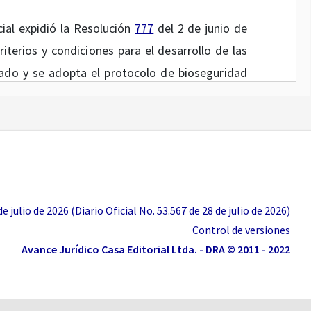
cial expidió la Resolución
777
del 2 de junio de
riterios y condiciones para el desarrollo de las
tado y se adopta el protocolo de bioseguridad
lución
666
del 24 de abril de 2020.
7 del 2 de junio de 2021, se indica que los
n estrategias para el regreso a las actividades
encial de las personas que hayan recibido el
rganización y estrategias de retorno a las
 julio de 2026 (Diario Oficial No. 53.567 de 28 de julio de 2026)
irán a las personas que en el ejercicio de su
Control de versiones
ependientemente de su edad o condición de
Avance Jurídico Casa Editorial Ltda. - DRA © 2011 - 2022
l 9 de junio de 2021, el señor Presidente de la