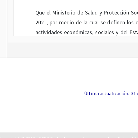
Que el Ministerio de Salud y Protección So
2021, por medio de la cual se definen los c
actividades económicas, sociales y del Es
para la ejecución de estas y deroga la Reso
Que en el artículo
5o
de la Resolución 77
empleadores públicos y privados establecerá
laborales o contractuales de manera pres
esquema completo de vacunación. En la o
Última actualización: 31 de
actividades de manera presencial se inclu
autonomía decidieron no vacunarse, ind
comorbilidad.
Que mediante la Directiva Presidencial
04
de