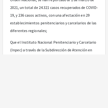
2021, un total de 24.321 casos recuperados de COVID-
19, y 236 casos activos, con una afectación en 29
establecimientos penitenciarios y carcelarios de las
diferentes regionales;
Que el Instituto Nacional Penitenciario y Carcelario
(Inpec) a través de la Subdirección de Atención en
Salud, radicó en este Ministerio con el número
202142300139402, solicitud de modificación del
protocolo de bioseguridad para el manejo y control
del riesgo de coronavirus-COVID-19 en
establecimientos penitenciarios y carcelarios
adoptado mediante la Resolución
843
de 2020;
Que, con fundamento en lo anterior, y dadas las