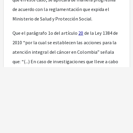
de acuerdo con la reglamentación que expida el
Ministerio de Salud y Protección Social.
Que el parágrafo 1o del artículo
20
de la Ley 1384 de
2010 “por la cual se establecen las acciones para la
atención integral del cáncer en Colombia” señala
que: “(...) En caso de investigaciones que lleve a cabo
la Superintendencia de Salud o quien esta delegue,
relacionadas con el desabastecimiento o entrega
interrumpida de medicamentos a personas que
requieren entregas permanentes y oportunas, se
invertirá la carga de prueba debiendo la entidad
demandada probar la entrega. (…)”
En mérito de lo anterior,