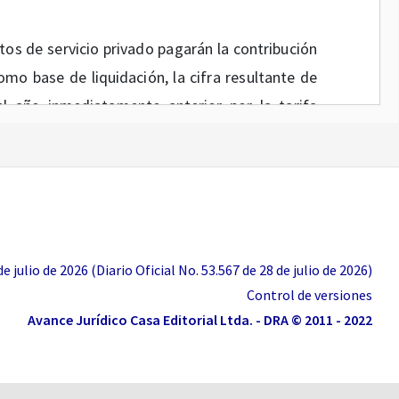
os de servicio privado pagarán la contribución
omo base de liquidación, la cifra resultante de
el año inmediatamente anterior por la tarifa
cia de Puertos y Transporte para cada tipo de
lecida en los planes de expansión portuaria y
 por fuera del texto original)
, la Superintendencia de Transporte tiene la
s cuales los sujetos sometidos a inspección,
 julio de 2026 (Diario Oficial No. 53.567 de 28 de julio de 2026)
r la Contribución Especial de Vigilancia.
Control de versiones
Avance Jurídico Casa Editorial Ltda. - DRA © 2011 - 2022
ización Mundial de la Salud -CMS, catalogó el
a, en ese sentido, instó a los Estados a lomar
n, confirmación, aislamiento y monitoreo de los