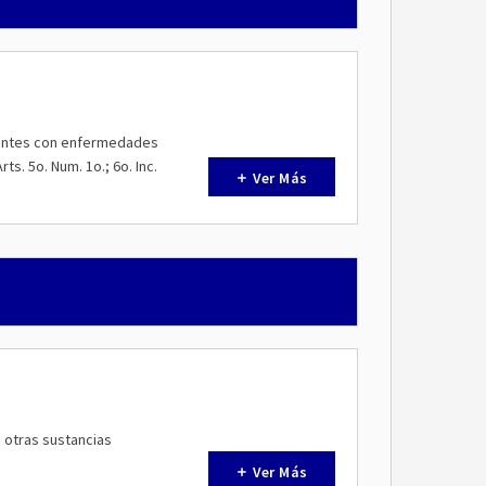
cientes con enfermedades
s. 5o. Num. 1o.; 6o. Inc.
Ver Más
u otras sustancias
Ver Más