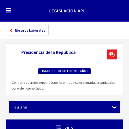
LEGISLACIÓN ARL
Riesgos Laborales
Presidencia de la República
LISTADO DE DECRETOS POR AÑOS
Contiene decretos expedidos por la entidad seleccionada, organizados
por orden cronológico.
Ir a año
2015