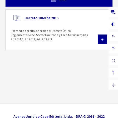
Decreto 1068 de 2015
Por medio del cual se expide el Decreto Único
Reglamentario del Sector Hacienda y Crédito Público; Arts.
2.12.2.4.1, 2.12.7.3; Art. 2.12.7.3
Avance Jurídico Casa Editorial Ltda. - DRA © 2011 - 2022