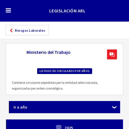
LEGISLACIÓN ARL
Riesgos Laborales
Ministerio del Trabajo
LISTADO DE CIRCULARES POR AÑOS
Contiene circulares expedidas por la entidad seleccionada,
organizadas por orden cronológico.
Ir a año
2025