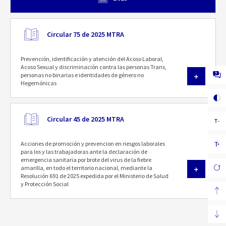
Circular 75 de 2025 MTRA
Prevención, identificación y atención del Acoso Laboral,
Acoso Sexual y discriminación contra las personas Trans,
personas no binarias e identidades de género no
Hegemónicas
Circular 45 de 2025 MTRA
Acciones de promoción y prevencion en riesgos laborales
para los y las trabajadoras ante la declaración de
emergencia sanitaria por brote del virus de la fiebre
amarilla, en todo el territorio nacional, mediante la
Resolución 691 de 2025 expedida por el Ministerio de Salud
y Protección Social