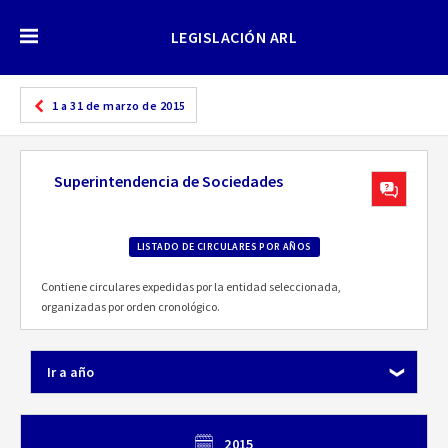
LEGISLACIÓN ARL
1 a 31 de marzo de 2015
Superintendencia de Sociedades
LISTADO DE CIRCULARES POR AÑOS
Contiene circulares expedidas por la entidad seleccionada,
organizadas por orden cronológico.
Ir a año
2015