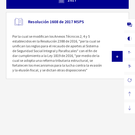
2017
Resolución 1608 de 2017 MSPS
Por la cual se modifican los Anexos Técnicos 2, 4 y 5
establecidos en la Resolución 2388 de 2016, "por la cual se
unifican las reglas para el recaudo de aportes al Sistema
de Seguridad Social Integral y Parafiscales" con el fin de
dar cumplimiento a la Ley 1819 de 2016, "por medio de la
cual se adopta una reforma tributaria estructural, se
fortalecen los mecanismos para la lucha contra la evasión
y la elusión fiscal, y se dictan otras disposiciones"