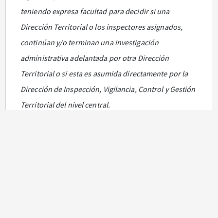
teniendo expresa facultad para decidir si una
Dirección Territorial o los inspectores asignados,
continúan y/o terminan una investigación
administrativa adelantada por otra Dirección
Territorial o si esta es asumida directamente por la
Dirección de Inspección, Vigilancia, Control y Gestión
Territorial del nivel central.
Que de conformidad con lo dispuesto en el inciso 10
del mencionado artículo
32
,
sin perjuicio de las
actividades propias de las funciones de los
Inspectores de Trabajo, el Viceministro de Relaciones
Laborales del Ministerio del Trabajo a través de la
Dirección de Inspección, Vigilancia, Control y Gestión