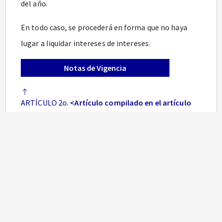
del año.
En todo caso, se procederá en forma que no haya
lugar a liquidar intereses de intereses.
Notas de Vigencia
ARTÍCULO 2o.
<Artículo compilado en el artículo
2.2.1.3.5
del Decreto Único Reglamentario 1072 de
2015. Debe tenerse en cuenta lo dispuesto por el
artículo
3.1.1
del mismo Decreto 1072 de 2015>
La
primera liquidación y pago de intereses de que trata
le ley 52 de 1975 se hará en el mes de enero de 1976
con base en los saldos de cesantía que tenga el
trabajador a su favor el 31 de diciembre de 1975.