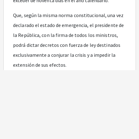
exceder de noventa días en el año calendario.
Que, según la misma norma constitucional, una vez
declarado el estado de emergencia, el presidente de
la República, con la firma de todos los ministros,
podrá dictar decretos con fuerza de ley destinados
exclusivamente a conjurar la crisis y a impedir la
extensión de sus efectos.
Que el 7 de enero de 2020 la Organización Mundial de
la Salud identificó el nuevo Coronavirus COVID-19 y
declaró este brote como emergencia de salud
pública de importancia internacional.
Que el 6 de marzo de 2020 el Ministerio de Salud y de
la Protección Social dio a conocer el primer caso de