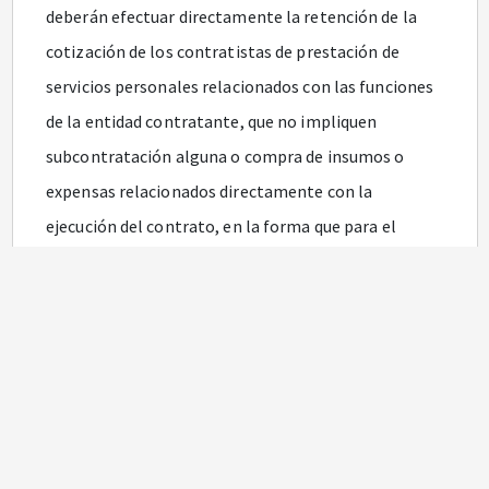
deberán efectuar directamente la retención de la
cotización de los contratistas de prestación de
servicios personales relacionados con las funciones
de la entidad contratante, que no impliquen
subcontratación alguna o compra de insumos o
expensas relacionados directamente con la
ejecución del contrato, en la forma que para el
efecto establezca el Gobierno nacional.
Que la Sección Primera, Subsección B, del Tribunal
Administrativo de Cundinamarca, mediante
sentencia del 12 de marzo de 2018 (radicado n.°
25000-23-41-000-2018-00058-00), ordenó al
Gobierno nacional que, dentro del término de 4
meses, contados a partir de la ejecutoria de la