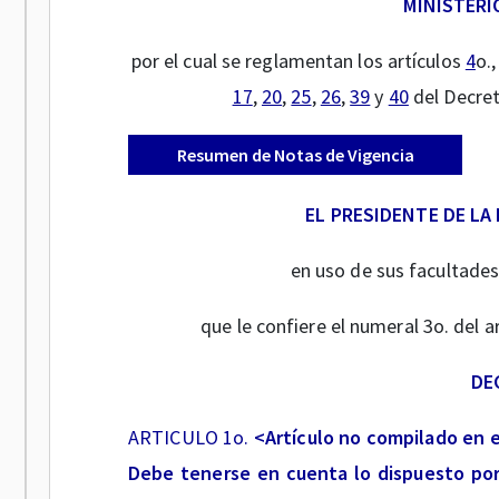
MINISTERI
por el cual se reglamentan los artículos
4
o.
17
,
20
,
25
,
26
,
39
y
40
del Decret
Resumen de Notas de Vigencia
EL PRESIDENTE DE LA
en uso de sus facultades 
que le confiere el numeral 3o. del a
DE
ARTICULO 1o.
<Artículo no compilado en 
Debe tenerse en cuenta lo dispuesto por