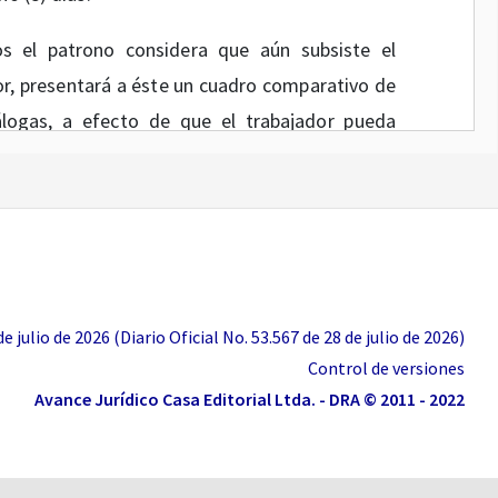
os el patrono considera que aún subsiste el
or, presentará a éste un cuadro comparativo de
logas, a efecto de que el trabajador pueda
e los ocho (8) días siguientes; y
s justificaciones del trabajador, así se lo hará
 siguientes.
 julio de 2026 (Diario Oficial No. 53.567 de 28 de julio de 2026)
Control de versiones
n el artículo
2.2.1.1.4
del Decreto Único
Avance Jurídico Casa Editorial Ltda. - DRA © 2011 - 2022
 en cuenta lo dispuesto por el artículo
3.1.1
 causa para terminar el contrato de trabajo por
de jubilación estando al servicio del patrono,