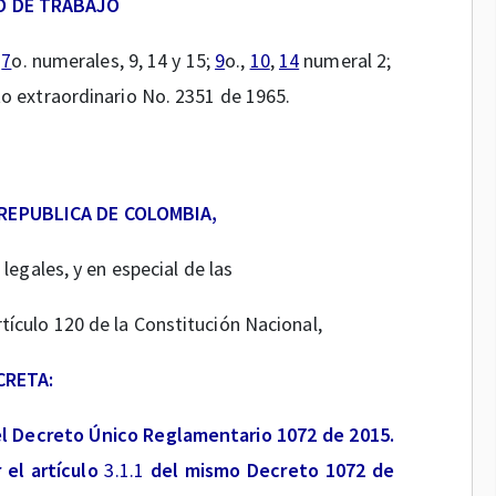
O DE TRABAJO
,
7
o. numerales, 9, 14 y 15;
9
o.,
10
,
14
numeral 2;
o extraordinario No. 2351 de 1965.
 REPUBLICA DE COLOMBIA,
legales, y en especial de las
rtículo 120 de la Constitución Nacional,
CRETA:
el Decreto Único Reglamentario 1072 de 2015.
 el artículo
3.1.1
del mismo Decreto 1072 de