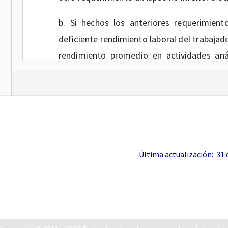
b. Si hechos los anteriores requerimient
deficiente rendimiento laboral del trabajad
rendimiento promedio en actividades aná
presentar sus descargos por escrito dentro d
c. Si el patrono no quedare conforme con la
saber por escrito dentro de los ocho (8) días
Notas de Vigencia
Última actualización: 31 de
ARTICULO 3o.
<Artículo compilado e
Reglamentario 1072 de 2015. Debe tenerse
del mismo Decreto 1072 de 2015>
La justa
reconocimiento al trabajador de la pensión 