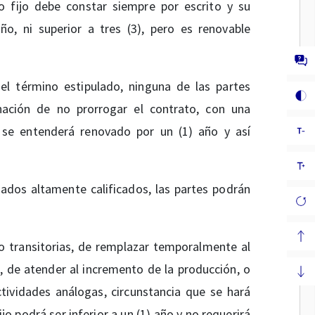
o fijo debe constar siempre por escrito y su
ño, ni superior a tres (3), pero es renovable
el término estipulado, ninguna de las partes
nación de no prorrogar el contrato, con una
s, se entenderá renovado por un (1) año y así
ados altamente calificados, las partes podrán
o transitorias, de remplazar temporalmente al
, de atender al incremento de la producción, o
ctividades análogas, circunstancia que se hará
jo podrá ser inferior a un (1) año y no requerirá