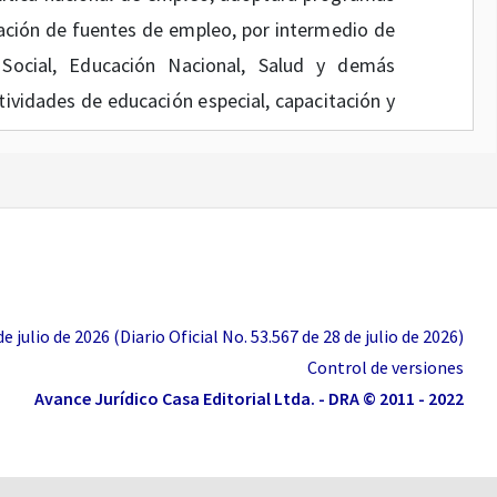
eación de fuentes de empleo, por intermedio de
 Social, Educación Nacional, Salud y demás
ividades de educación especial, capacitación y
y Seguridad Social, desarrollará programas
nas con limitaciones, rehabilitadas integral y
petitividad laboral, mediante el impulso de
ndientes a estimular la creación de diversas
 julio de 2026 (Diario Oficial No. 53.567 de 28 de julio de 2026)
zación de formas asociativas, microempresas,
Control de versiones
rocura de trabajo independiente.
Avance Jurídico Casa Editorial Ltda. - DRA © 2011 - 2022
eguridad Social, fomentará programas dirigidos
ón de personas inválidas que se encuentren