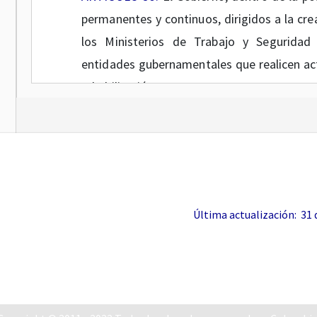
permanentes y continuos, dirigidos a la cr
los Ministerios de Trabajo y Seguridad
entidades gubernamentales que realicen act
rehabilitación.
ARTÍCULO 6o.
El Ministerio de Trabajo 
especiales de gestión de empleo para perso
profesionalmente y en condiciones de com
actividades y el diseño de mecanismos te
Última actualización: 31 de
formas de trabajo dependiente, la organi
grupos cooperativos y precooperativos en p
ARTÍCULO 7o.
El Ministerio de Trabajo y S
a la información, orientación y promoci