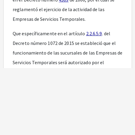
reglamentó el ejercicio de la actividad de las
Empresas de Servicios Temporales.
Que específicamente en el artículo
2.2.6.5.9
. del
Decreto número 1072 de 2015 se estableció que el
funcionamiento de las sucursales de las Empresas de
Servicios Temporales será autorizado por el
funcionario competente de la Dirección Territorial
del Ministerio del Trabajo donde tenga su domicilio
principal, presentando para el efecto copia del
certificado de existencia y representación legal
expedido por la Cámara de Comercio del lugar donde
esté situada la sucursal y así mismo, que dicha
solicitud de autorización deberá ser presentada