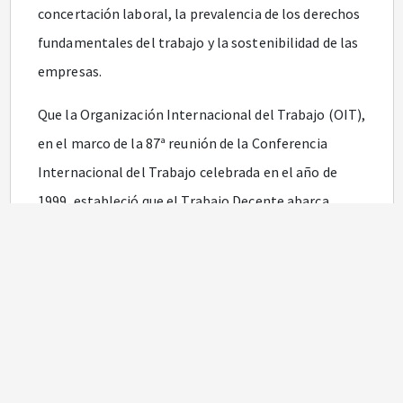
concertación laboral, la prevalencia de los derechos
fundamentales del trabajo y la sostenibilidad de las
empresas.
Que la Organización Internacional del Trabajo (OIT),
en el marco de la 87ª reunión de la Conferencia
Internacional del Trabajo celebrada en el año de
1999, estableció que el Trabajo Decente abarca
cuatro grandes dimensiones: el empleo (existencia
de empleos suficientes), la protección social, los
derechos fundamentales de los trabajadores (que
incluye entre otros la libertad de sindicación y
erradicación de la discriminación laboral, del trabajo
forzoso y del trabajo infantil) y el diálogo social; así
mismo, que el Trabajo Decente es fuente de la