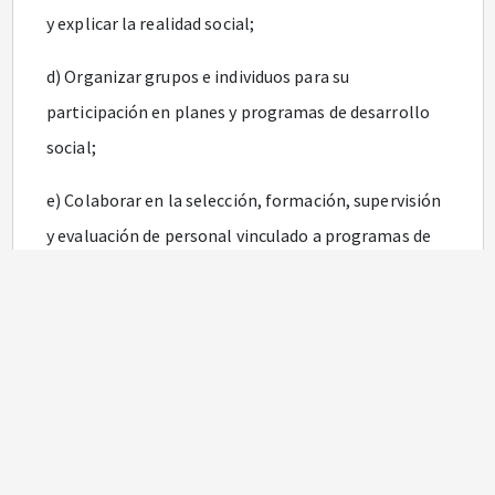
y explicar la realidad social;
d) Organizar grupos e individuos para su
participación en planes y programas de desarrollo
social;
e) Colaborar en la selección, formación, supervisión
y evaluación de personal vinculado a programas de
bienestar y desarrollo social;
f) Participar en el tratamiento de los problemas
relacionados con el individuo, los grupos y la
comunidad aplicando las técnicas propias a la
profesión.
Notas de Vigencia