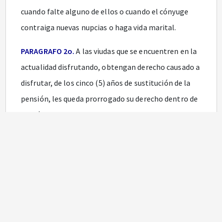
cuando falte alguno de ellos o cuando el cónyuge
contraiga nuevas nupcias o haga vida marital.
PARAGRAFO 2o.
A las viudas que se encuentren en la
actualidad disfrutando, obtengan derecho causado a
disfrutar, de los cinco (5) años de sustitución de la
pensión, les queda prorrogado su derecho dentro de
los términos de esta Ley.
Notas del Editor
ARTICULO 2o.
<Aparte tachado INEXEQUIBLE> El
derecho consagrado en favor de las viudas en el
articulo anterior, se pierde cuando por culpa de la
viuda, los cónyuges no viven unidos en la época del