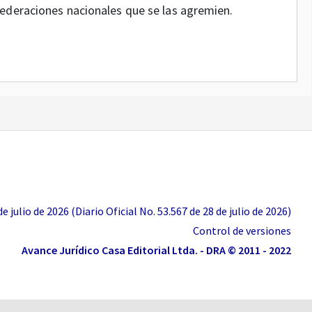
federaciones nacionales que se las agremien.
IRRENUNCIABLES.
Las Cooperativas y
establecerán en su respectivo régimen la
erdo con el tipo de labor desempeñada, el
tado por el trabajador asociado, que no será
 julio de 2026 (Diario Oficial No. 53.567 de 28 de julio de 2026)
 mínimo legal mensual vigente, salvo que la
Control de versiones
s, en cuyo caso será proporcional a la labor
Avance Jurídico Casa Editorial Ltda. - DRA © 2011 - 2022
d, según se establezca en el correspondiente