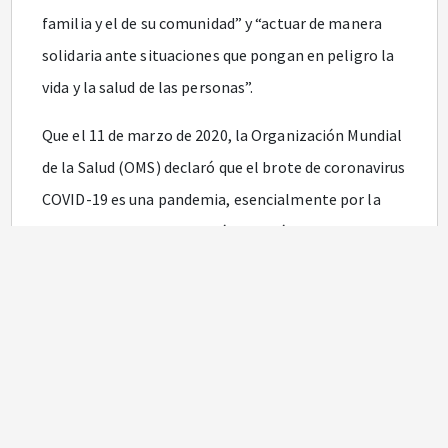
familia y el de su comunidad” y “actuar de manera
solidaria ante situaciones que pongan en peligro la
vida y la salud de las personas”.
Que el 11 de marzo de 2020, la Organización Mundial
de la Salud (OMS) declaró que el brote de coronavirus
COVID-19 es una pandemia, esencialmente por la
velocidad en su propagación e instó a los Estados a
tomar acciones urgentes y decididas para la
identificación, confirmación, aislamiento,
monitoreo de los posibles casos y el tratamiento de
los casos confirmados, así como la divulgación de las
medidas preventivas, todo lo cual debe redundar en
la mitigación del contagio.