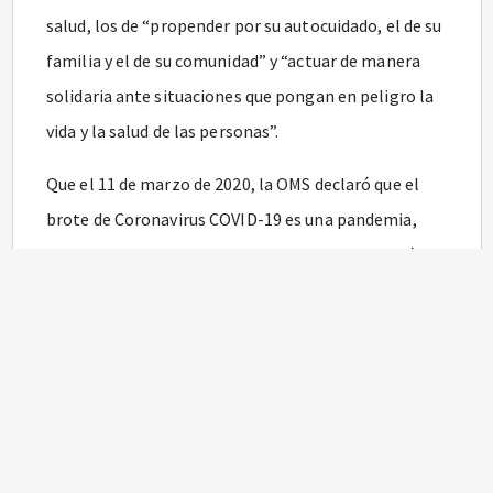
salud, los de “propender por su autocuidado, el de su
familia y el de su comunidad” y “actuar de manera
solidaria ante situaciones que pongan en peligro la
vida y la salud de las personas”.
Que el 11 de marzo de 2020, la OMS declaró que el
brote de Coronavirus COVID-19 es una pandemia,
esencialmente por la velocidad en su propagación e
instó a los Estados a tomar acciones urgentes y
decididas para la identificación, confirmación,
aislamiento, monitoreo de los posibles casos y el
tratamiento de los casos confirmados, así como la
divulgación de las medidas preventivas, todo lo cual
debe redundar en la mitigación del contagio.