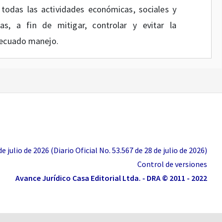
todas las actividades económicas, sociales y
as, a fin de mitigar, controlar y evitar la
decuado manejo.
ial, expidió la Resolución número
666
del 24 de
optó el protocolo general de bioseguridad para
 y sectores de la administración pública y su
to
1168
prorrogado por el Decreto
1297
ambos
 julio de 2026 (Diario Oficial No. 53.567 de 28 de julio de 2026)
ciones en virtud de la emergencia sanitaria
Control de versiones
OVID-19, y el mantenimiento del orden público
Avance Jurídico Casa Editorial Ltda. - DRA © 2011 - 2022
stanciamiento individual responsable.”
es a las señaladas en el artículo
5o
del Decreto