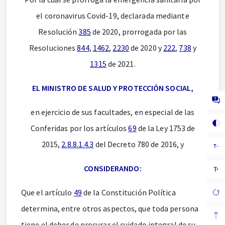
el coronavirus Covid-19, declarada mediante
Resolución
385
de 2020, prorrogada por las
Resoluciones
844
,
1462
,
2230
de 2020 y
222
,
738
y
1315
de 2021.
EL MINISTRO DE SALUD Y PROTECCIÓN SOCIAL,
en ejercicio de sus facultades, en especial de las
Conferidas por los artículos
69
de la Ley 1753 de
2015,
2.8.8.1.4.3
del Decreto 780 de 2016, y
CONSIDERANDO:
Que el artículo
49
de la Constitución Política
determina, entre otros aspectos, que toda persona
tiene el deber de procurar el cuidado integral de su