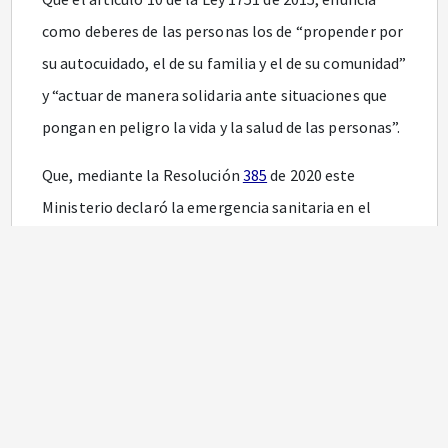
como deberes de las personas los de “propender por
su autocuidado, el de su familia y el de su comunidad”
y “actuar de manera solidaria ante situaciones que
pongan en peligro la vida y la salud de las personas”.
Que, mediante la Resolución
385
de 2020 este
Ministerio declaró la emergencia sanitaria en el
territorio nacional, la cual fue prorrogada a través
de las Resoluciones
844
,
1462
y
2230
del mismo año,
y por medio de las Resoluciones
222
,
738
y
1315
de
2021, la cual se encuentra vigente hasta el 30 de
noviembre de la presente anualidad.
Que, en el transcurso de la emergencia sanitaria
declarada el 12 de marzo de 2020, se han presentado