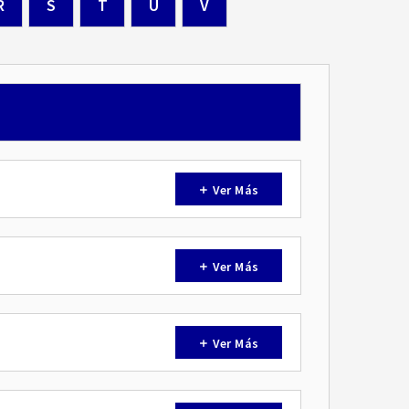
R
S
T
U
V
Ver Más
Ver Más
Ver Más