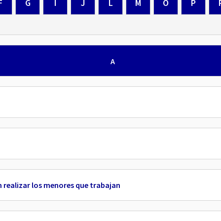
F
G
I
J
L
M
O
P
A
 realizar los menores que trabajan