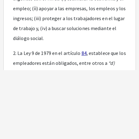
empleo; (íi) apoyar a las empresas, los empleos y los
ingresos; (iii) proteger a los trabajadores en el lugar
de trabajo y, (iv) a buscar soluciones mediante el
diálogo social.
2. La Ley 9 de 1979 en el artículo
84
, establece que los
empleadores están obligados, entre otros a
“d)
Adoptar medidas efectivas para proteger y promover
la salud de los trabajadores, mediante la instalación,
operación y mantenimiento, en forma eficiente, de
los sistemas y equipos de control necesarios para
prevenir enfermedades y accidentes en los lugares de
trabajo”,
así como, de
“c) Responsabilizarse de un
programa permanente de medicina, higiene y