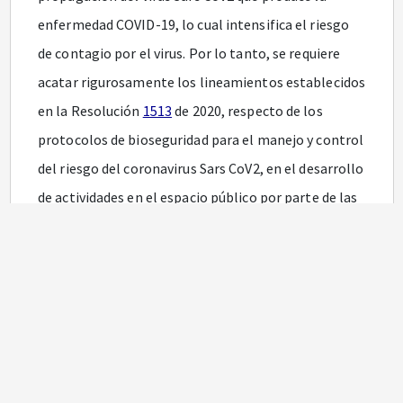
enfermedad COVID-19, lo cual intensifica el riesgo
de contagio por el virus. Por lo tanto, se requiere
acatar rigurosamente los lineamientos establecidos
en la Resolución
1513
de 2020, respecto de los
protocolos de bioseguridad para el manejo y control
del riesgo del coronavirus Sars CoV2, en el desarrollo
de actividades en el espacio público por parte de las
personas, familias y comunidades.
En consecuencia, como parte del deber estatal de
respeto, protección y garantía del derecho
fundamental a la salud, previsto en el artículo 6o de
la Ley 1751 de 2015, estatutaria del derecho
fundamental a la salud y de la protección especial