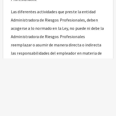
Las diferentes actividades que preste la entidad
Administradora de Riesgos Profesionales, deben
acogerse a lo normado en la Ley, no puede ni debe la
Administradora de Riesgos Profesionales
reemplazar o asumir de manera directa o indirecta
las responsabilidades del empleador en materia de
salud ocupacional.
Los servicios que ofrezca la Administradora de
Riesgos Profesionales, no pueden reemplazar o
desplazar a persona, grupo, departamento, u oficina
de salud ocupacional que por la Ley deben de tener
todas las empresas.