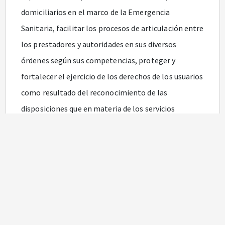
domiciliarios en el marco de la Emergencia
Sanitaria, facilitar los procesos de articulación entre
los prestadores y autoridades en sus diversos
órdenes según sus competencias, proteger y
fortalecer el ejercicio de los derechos de los usuarios
como resultado del reconocimiento de las
disposiciones que en materia de los servicios
públicos domiciliarios les son aplicables, y
garantizar la materialización del principio de
legalidad en relación con las normas que se han
proferido para la atención de la emergencia.
Dado que desde la expedición de las mencionadas
circulares algunas de las medidas adoptadas han